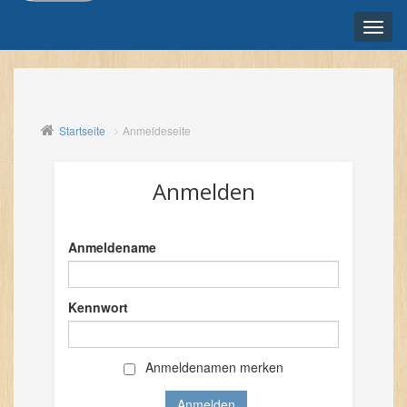
Toggle
naviga
DEUTSCH ‎(DE)‎
Startseite
Anmeldeseite
Anmelden
Anmeldename
Kennwort
Anmeldenamen merken