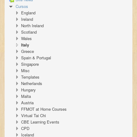
Cursos
England
Ireland
North Ireland
Scotland
Wales
Italy
Greece
Spain & Portugal
Singapore
Misc
Templates
Netherlands
Hungary
Malta
Austria
FFMOT at Home Courses
Virtual Tai Chi
CBE Learning Events
CPD
Iceland