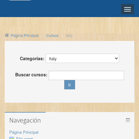
Toggle
naviga
ESPAÑOL - INTERNACIONAL ‎(ES)‎
Página Principal
Cursos
Italy
Categorías:
Buscar cursos:
Navegación
Página Principal
Site news